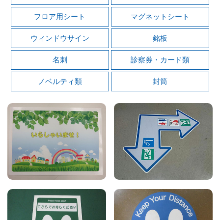
フロア用シート
マグネットシート
ウィンドウサイン
銘板
名刺
診察券・カード類
ノベルティ類
封筒